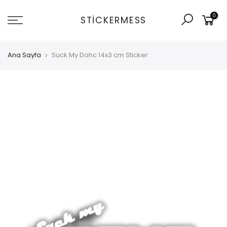
İçeriğe
0
git
STICKERMESS
Ana Sayfa
Suck My Dohc 14x3 cm Sticker