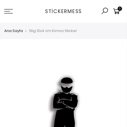
İçeriğe
0
git
STICKERMESS
Ana Sayfa
Stig 10x4 cm Kırmızı Sticker