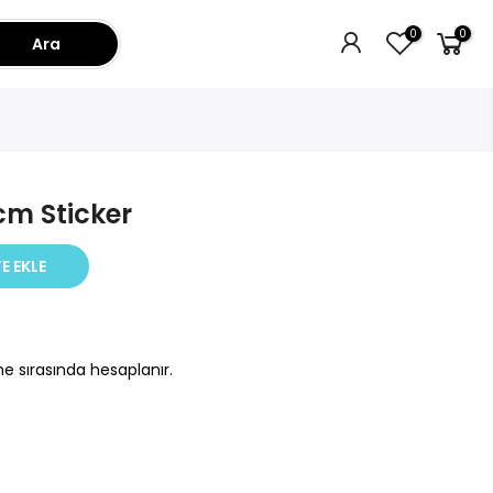
0
0
Ara
cm Sticker
E EKLE
e sırasında hesaplanır.