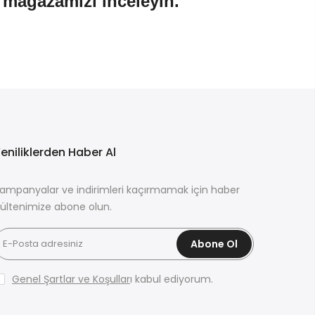
n mağazamızı inceleyin.
eniliklerden Haber Al
ampanyalar ve indirimleri kaçırmamak için haber
ültenimize abone olun.
Abone Ol
Genel Şartlar ve Koşullar
ı kabul ediyorum.