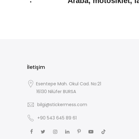
Araba, motosiklet, l
İletişim
Esentepe Mah. Okul Cad. No:21
16130 Nilüfer BURSA
bilgi@stickermess.com
+90 543 645 89 61