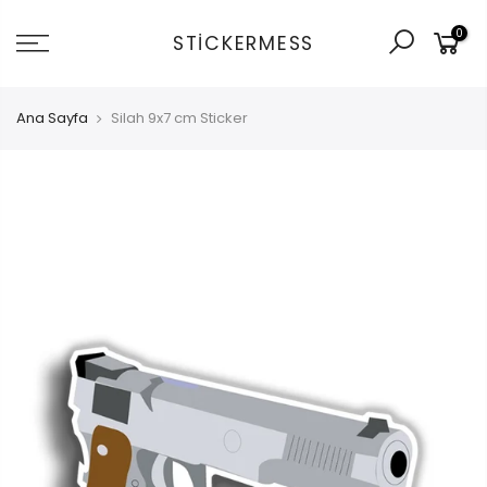
İçeriğe
0
git
STICKERMESS
Ana Sayfa
Silah 9x7 cm Sticker