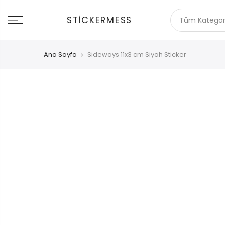
İçeriğe
git
STICKERMESS
Ana Sayfa
Sideways 11x3 cm Siyah Sticker