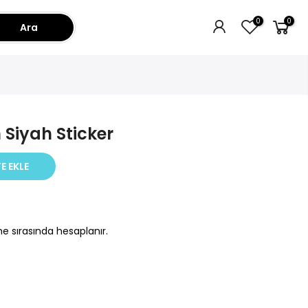
0
0
Ara
 Siyah Sticker
E EKLE
e sırasında hesaplanır.