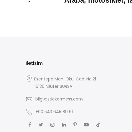
Araba, motosiklet, l
İletişim
Esentepe Mah. Okul Cad. No:21
16130 Nilüfer BURSA
bilgi@stickermess.com
+90 543 645 89 61