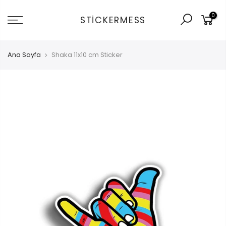
İçeriğe
0
git
STICKERMESS
Ana Sayfa
Shaka 11x10 cm Sticker