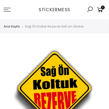
İçeriğe
0
git
STICKERMESS
Ana Sayfa
Sağ Ön Koltuk Rezerve 9x9 cm Sticker