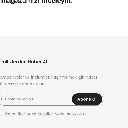
n mağazamızı inceleyin.
eniliklerden Haber Al
ampanyalar ve indirimleri kaçırmamak için haber
ültenimize abone olun.
Abone Ol
Genel Şartlar ve Koşullar
ı kabul ediyorum.