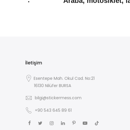
Araba, motosiklet, l
İletişim
Esentepe Mah. Okul Cad. No:21
16130 Nilüfer BURSA
bilgi@stickermess.com
+90 543 645 89 61