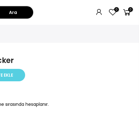
0
0
Ara
cker
E EKLE
e sırasında hesaplanır.