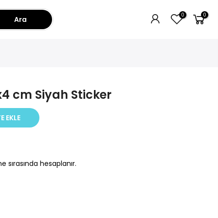
0
0
Ara
4 cm Siyah Sticker
E EKLE
e sırasında hesaplanır.