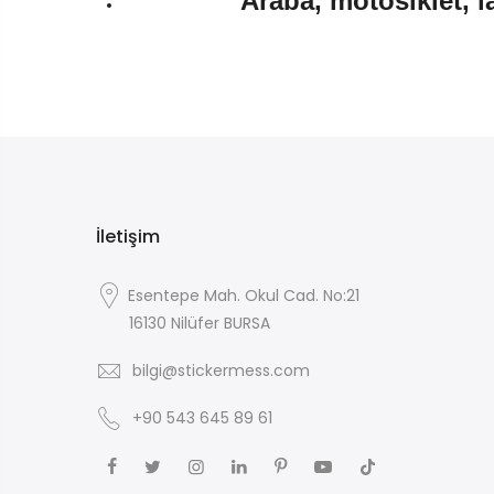
Araba, motosiklet, l
İletişim
Esentepe Mah. Okul Cad. No:21
16130 Nilüfer BURSA
bilgi@stickermess.com
+90 543 645 89 61