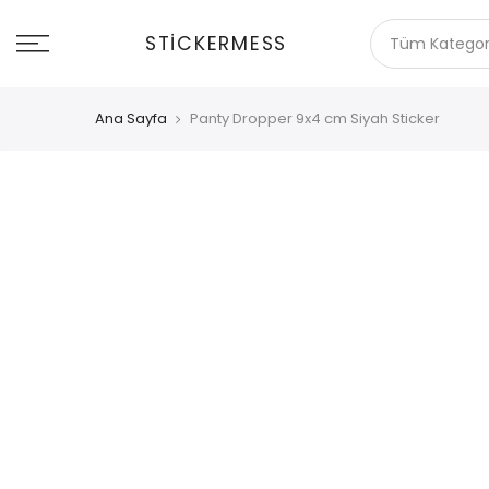
İçeriğe
git
STICKERMESS
Ana Sayfa
Panty Dropper 9x4 cm Siyah Sticker