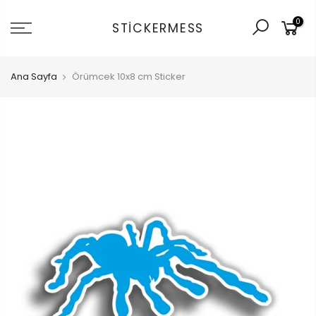
İçeriğe
0
git
STICKERMESS
Ana Sayfa
Örümcek 10x8 cm Sticker