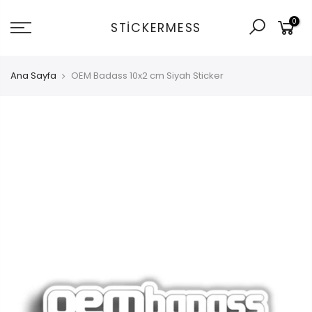
İçeriğe
0
git
STICKERMESS
Ana Sayfa
OEM Badass 10x2 cm Siyah Sticker