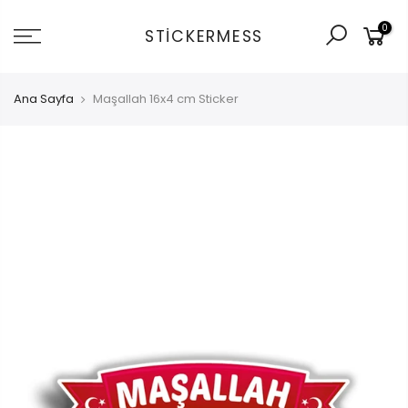
İçeriğe
0
git
STICKERMESS
Ana Sayfa
Maşallah 16x4 cm Sticker