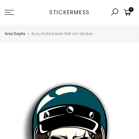
İçeriğe
0
git
STICKERMESS
Ana Sayfa
Kuru Kafa Kasklı 11x8 cm Sticker