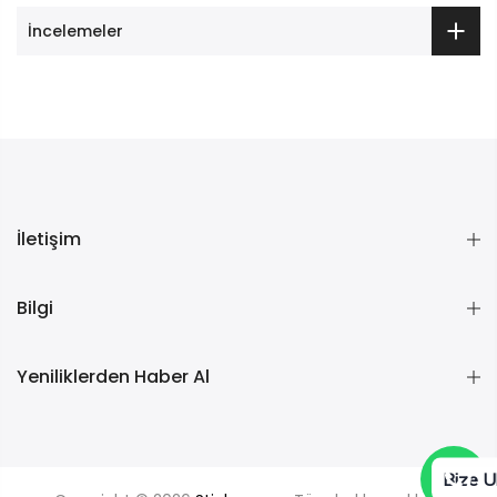
İncelemeler
İletişim
Bilgi
Yeniliklerden Haber Al
Bize U