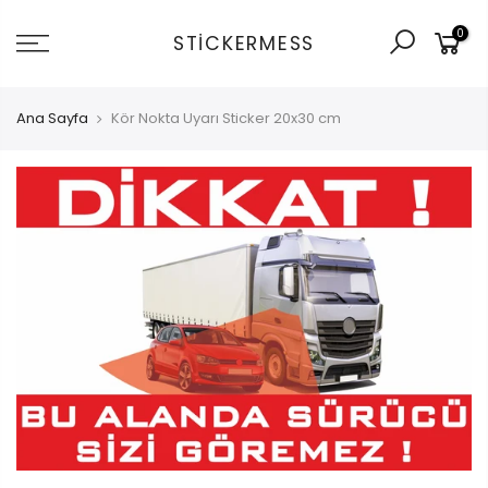
İçeriğe
0
git
STICKERMESS
Ana Sayfa
Kör Nokta Uyarı Sticker 20x30 cm