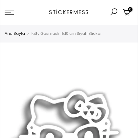
İçeriğe
0
git
STICKERMESS
Ana Sayfa
Kitty Gasmask 11x10 cm Siyah Sticker