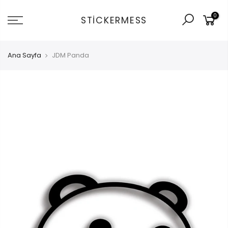
İçeriğe
0
git
STICKERMESS
Ana Sayfa
JDM Panda