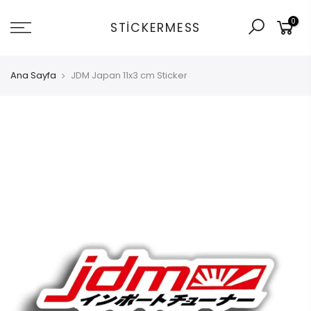
İçeriğe
0
git
STICKERMESS
Ana Sayfa
JDM Japan 11x3 cm Sticker