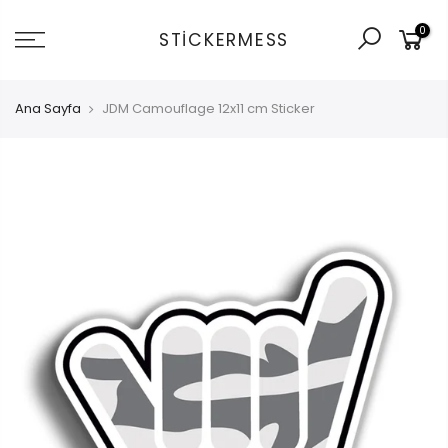
İçeriğe
0
git
STICKERMESS
Ana Sayfa
JDM Camouflage 12x11 cm Sticker