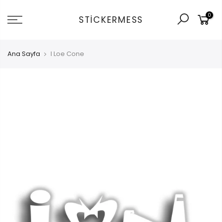
İçeriğe
0
git
STICKERMESS
Ana Sayfa
I Loe Cone