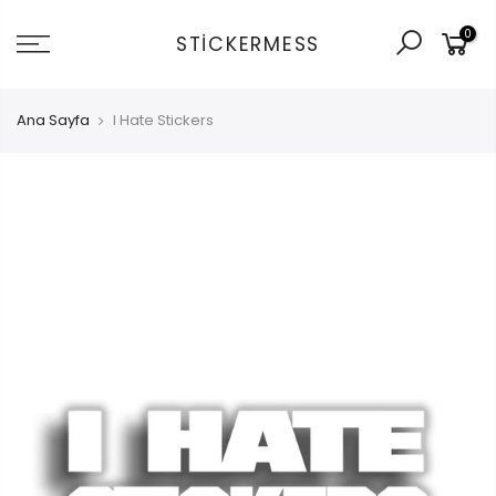
İçeriğe
0
git
STICKERMESS
Ana Sayfa
I Hate Stickers