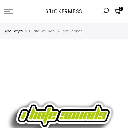
İçeriğe
0
git
STICKERMESS
Ana Sayfa
I Hate Sounds 11x3 cm Sticker