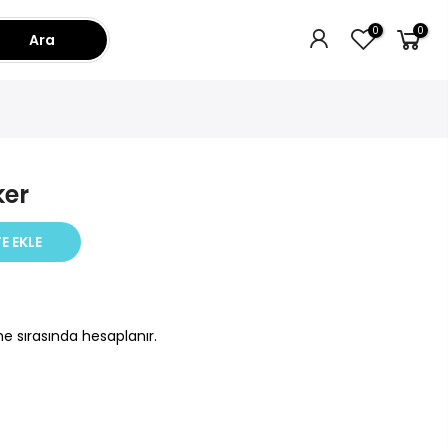
0
0
Ara
ker
E EKLE
e sırasında hesaplanır.