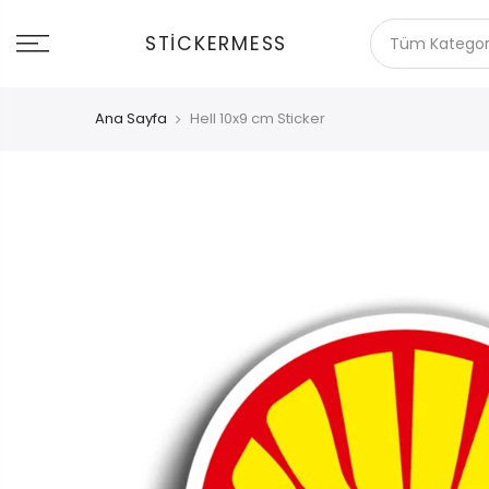
İçeriğe
git
STICKERMESS
Ana Sayfa
Hell 10x9 cm Sticker