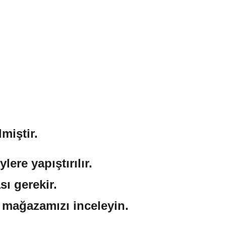
miştir.
ere yapıştırılır.
sı gerekir.
n mağazamızı inceleyin.