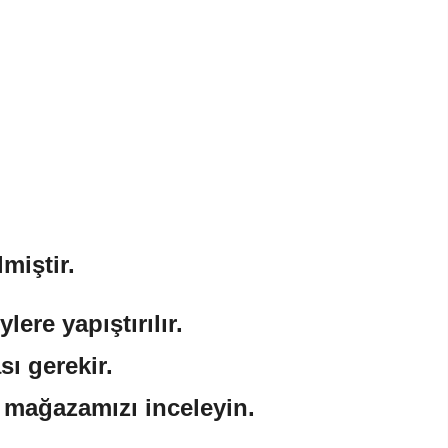
miştir.
ere yapıştırılır.
sı gerekir.
n mağazamızı inceleyin.