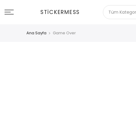
İçeriğe
git
STICKERMESS
Ana Sayfa
Game Over