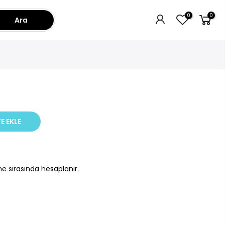
0
0
Ara
E EKLE
e sırasında hesaplanır.