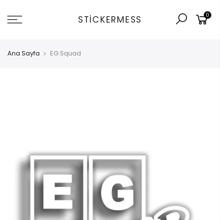
İçeriğe
0
git
STICKERMESS
Ana Sayfa
EG Squad