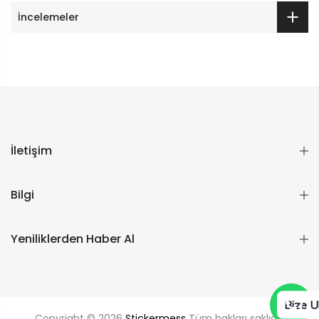
İncelemeler
İletişim
Bilgi
Yeniliklerden Haber Al
Bize U
Copyright © 2026
Stickermess
Tüm hakları saklıdır.