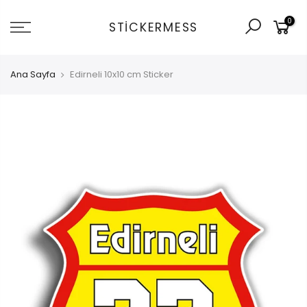
İçeriğe
0
git
STICKERMESS
Ana Sayfa
Edirneli 10x10 cm Sticker