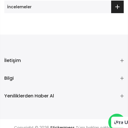
İncelemeler
İletişim
Bilgi
Yeniliklerden Haber Al
Bize U
Copyright © 2026
Stickermess
Tüm hakları saklıdır.