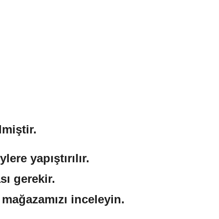
miştir.
ere yapıştırılır.
sı gerekir.
n mağazamızı inceleyin.