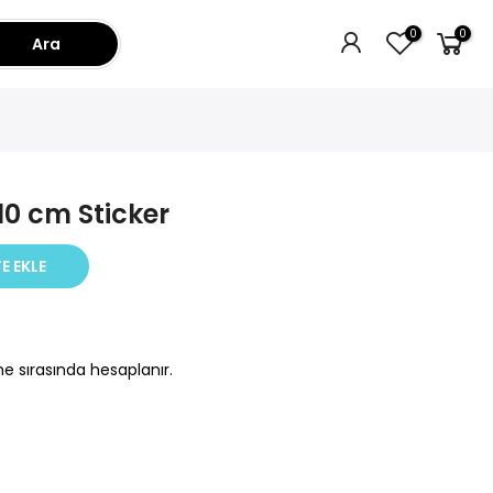
0
0
Ara
10 cm Sticker
E EKLE
e sırasında hesaplanır.