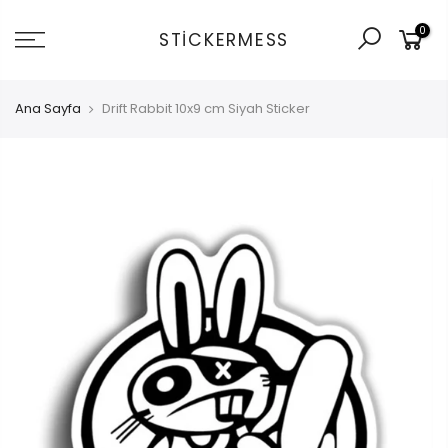
İçeriğe
0
git
STICKERMESS
Ana Sayfa
Drift Rabbit 10x9 cm Siyah Sticker