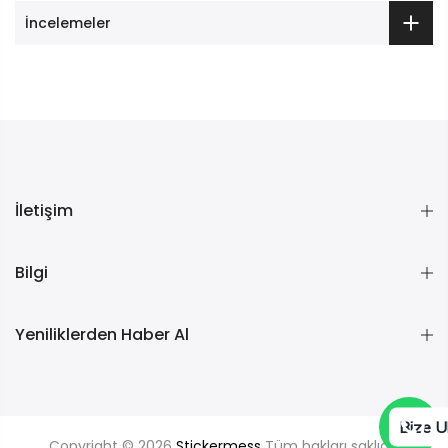
İncelemeler
İletişim
Bilgi
Yeniliklerden Haber Al
Bize U
Copyright © 2026
Stickermess
Tüm hakları saklıdır.