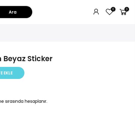
0
0
Ara
m Beyaz Sticker
E EKLE
e sırasında hesaplanır.