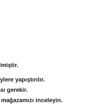
miştir.
ere yapıştırılır.
sı gerekir.
n mağazamızı inceleyin.