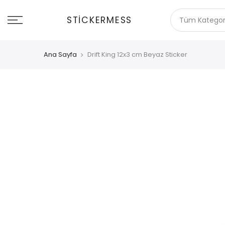
İçeriğe
git
STICKERMESS
Ana Sayfa
Drift King 12x3 cm Beyaz Sticker