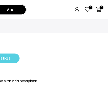
0
0
Ara
E EKLE
e sırasında hesaplanır.