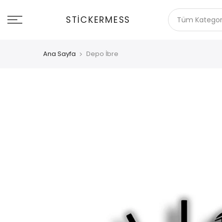
İçeriğe
git
STICKERMESS
Ana Sayfa
Depo İbre