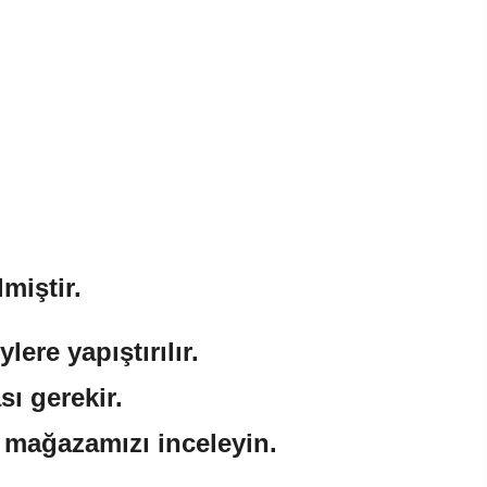
miştir.
ere yapıştırılır.
sı gerekir.
n mağazamızı inceleyin.