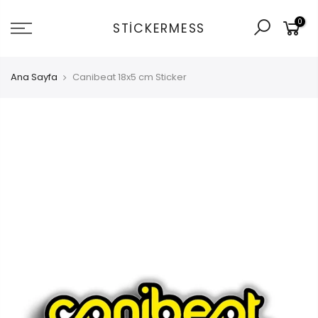
İçeriğe
0
git
STICKERMESS
Ana Sayfa
Canibeat 18x5 cm Sticker