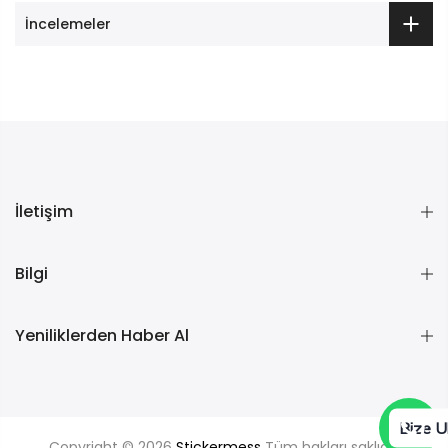
İncelemeler
İletişim
Bilgi
Yeniliklerden Haber Al
Bize U
Copyright © 2026
Stickermess
Tüm hakları saklıdır.