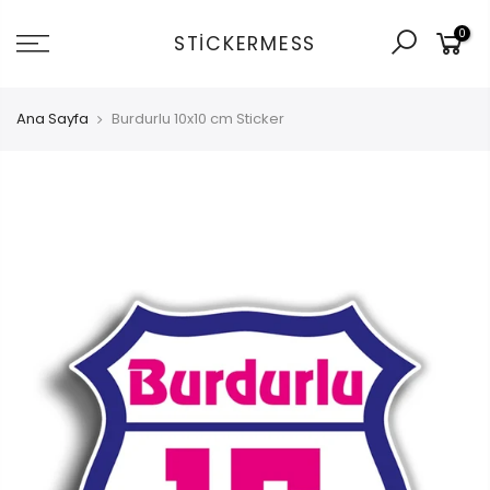
İçeriğe
0
git
STICKERMESS
Ana Sayfa
Burdurlu 10x10 cm Sticker