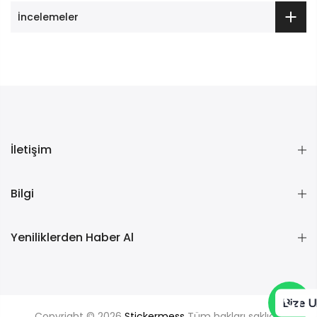
İncelemeler
İletişim
Bilgi
Yeniliklerden Haber Al
Bize U
Copyright © 2026
Stickermess
Tüm hakları saklıdır.