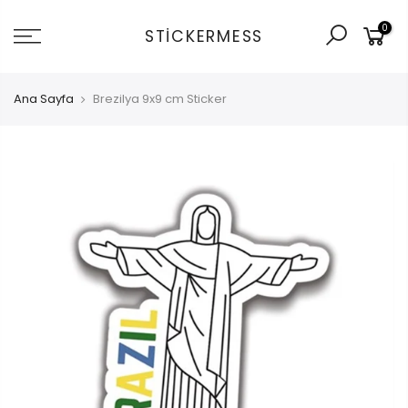
İçeriğe
0
git
STICKERMESS
Ana Sayfa
Brezilya 9x9 cm Sticker