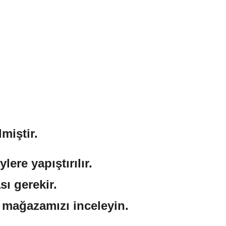
miştir.
ere yapıştırılır.
sı gerekir.
n mağazamızı inceleyin.