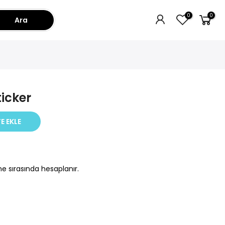
0
0
Ara
icker
E EKLE
e sırasında hesaplanır.