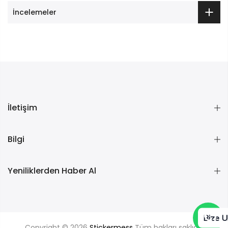
İncelemeler
İletişim
Bilgi
Yeniliklerden Haber Al
Bize U
Copyright © 2026
Stickermess
Tüm hakları saklıdır.