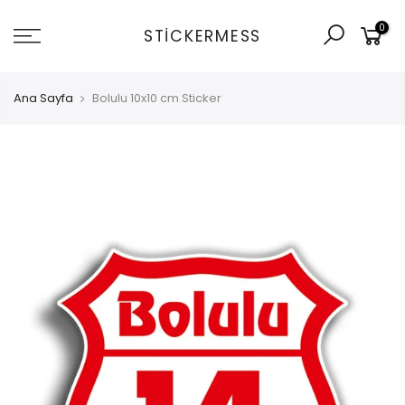
İçeriğe
0
git
STICKERMESS
Ana Sayfa
Bolulu 10x10 cm Sticker