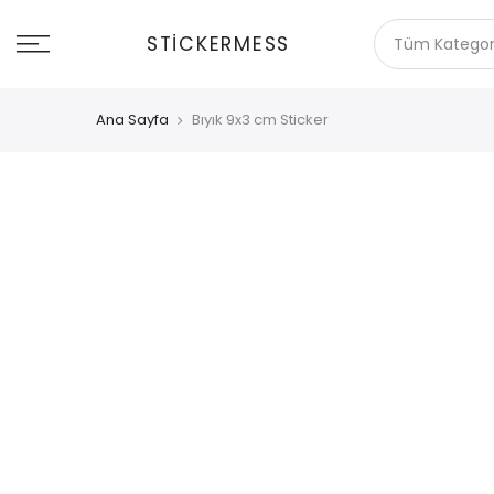
İçeriğe
git
STICKERMESS
Ana Sayfa
Bıyık 9x3 cm Sticker