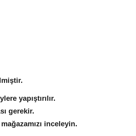
miştir.
ere yapıştırılır.
sı gerekir.
n mağazamızı inceleyin.