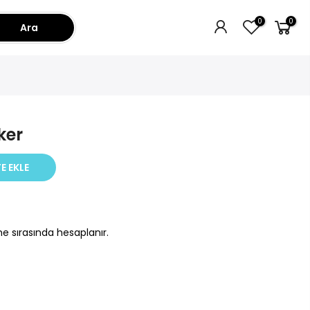
0
0
Ara
ker
E EKLE
e sırasında hesaplanır.