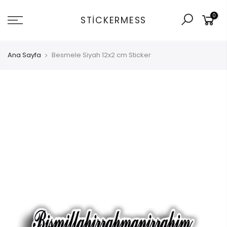
İçeriğe
0
git
STICKERMESS
Ana Sayfa
Besmele Siyah 12x2 cm Sticker