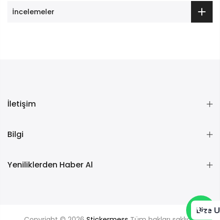
İncelemeler
İletişim
Bilgi
Yeniliklerden Haber Al
Bize U
Copyright © 2026
Stickermess
Tüm hakları saklıdır.