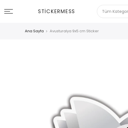
İçeriğe
git
STICKERMESS
Ana Sayfa
Avusturalya 9x5 cm Sticker