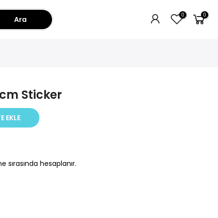
0
0
Ara
cm Sticker
E EKLE
e sırasında hesaplanır.