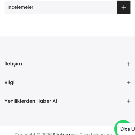
İncelemeler
İletişim
Bilgi
Yeniliklerden Haber Al
Bize U
Copyright © 2026
Stickermess
Tüm hakları saklıdır.