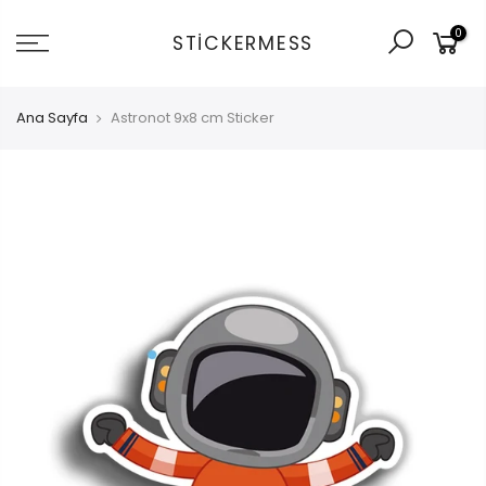
İçeriğe
0
git
STICKERMESS
Ana Sayfa
Astronot 9x8 cm Sticker