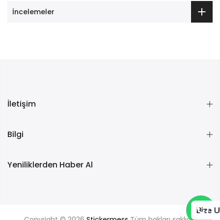
İncelemeler
İletişim
Bilgi
Yeniliklerden Haber Al
Bize U
Copyright © 2026
Stickermess
Tüm hakları saklıdır.