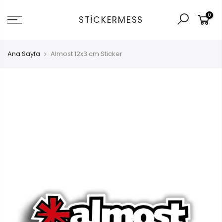
İçeriğe
0
git
STICKERMESS
Ana Sayfa
Almost 12x3 cm Sticker