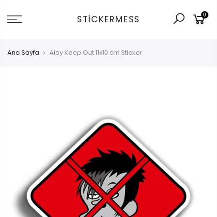
İçeriğe
0
git
STICKERMESS
Ana Sayfa
Alay Keep Out 11x10 cm Sticker