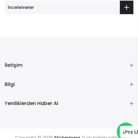
İncelemeler
İletişim
Bilgi
Yeniliklerden Haber Al
Bize U
Copyright © 2026
Stickermess
Tüm hakları saklıdır.