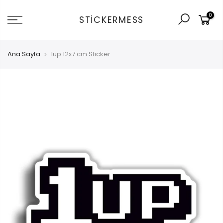
İçeriğe
0
git
STICKERMESS
Ana Sayfa
1up 12x7 cm Sticker