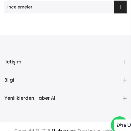
İncelemeler
İletişim
Bilgi
Yeniliklerden Haber Al
Bize U
Copyright © 2026
Stickermess
Tüm hakları saklıdır.