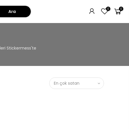
0
0
Ara
leri Stickermess'te
En çok satan