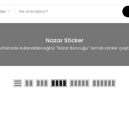
Nazar Sticker
e ofisinizde kullanabileceğiniz "Nazar Boncuğu" temalı sticker çeşit