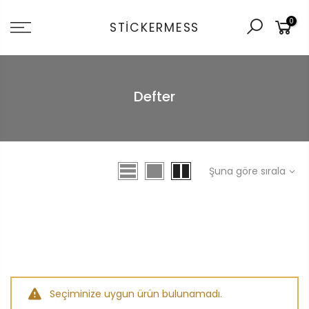
İçeriğe
0
git
STICKERMESS
Defter
Şuna göre sırala
Seçiminize uygun ürün bulunamadı.